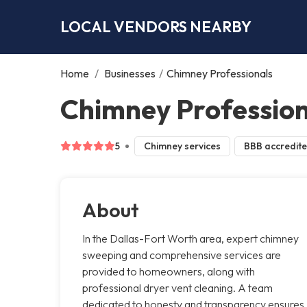
LOCAL VENDORS NEARBY
Home
/
Businesses
/
Chimney Professionals
Chimney Profession
5
Chimney services
BBB accredit
About
In the Dallas-Fort Worth area, expert chimney
sweeping and comprehensive services are
provided to homeowners, along with
professional dryer vent cleaning. A team
dedicated to honesty and transparency ensures