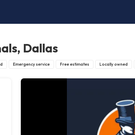
als, Dallas
ed
Emergency service
Free estimates
Locally owned