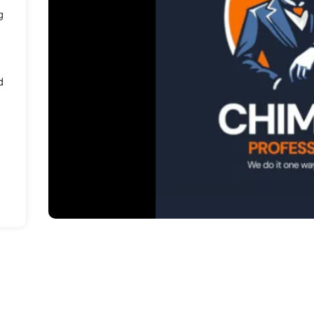
g
,
d